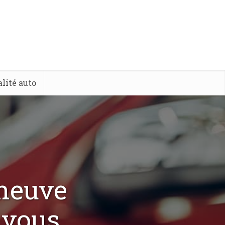
lité auto
 neuve
 vous