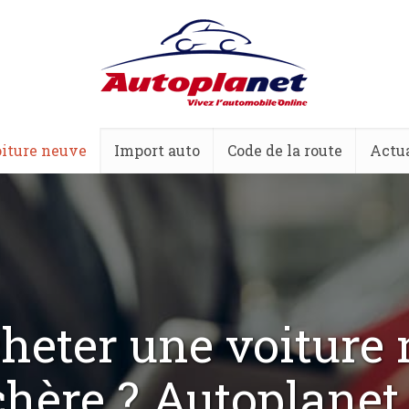
iture neuve
Import auto
Code de la route
Actua
heter une voiture
chère ? Autoplanet