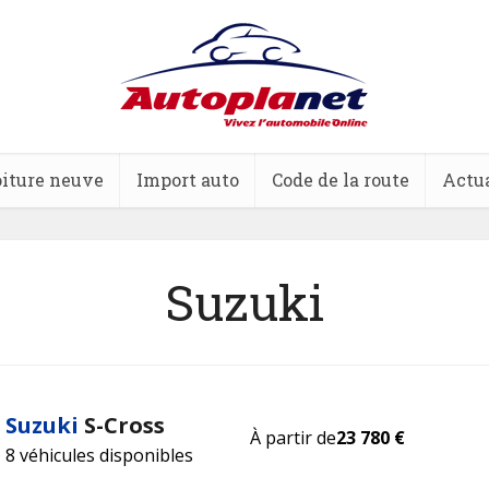
iture neuve
Import auto
Code de la route
Actua
Suzuki
Suzuki
S-Cross
À partir de
23 780 €
8 véhicules disponibles