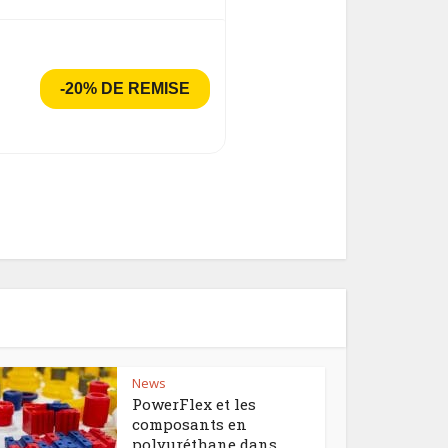
-20% DE REMISE
News
PowerFlex et les
composants en
polyuréthane dans...