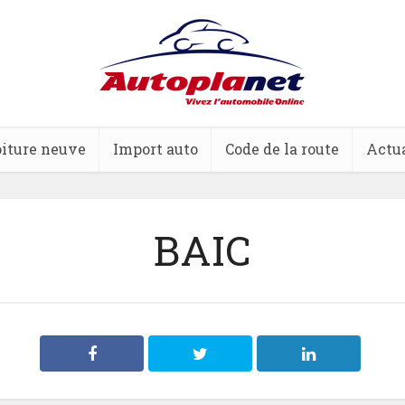
iture neuve
Import auto
Code de la route
Actua
BAIC