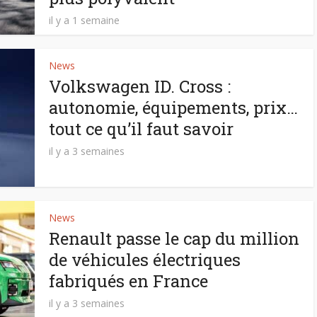
il y a 1 semaine
News
Volkswagen ID. Cross :
autonomie, équipements, prix…
tout ce qu’il faut savoir
il y a 3 semaines
News
Renault passe le cap du million
de véhicules électriques
fabriqués en France
il y a 3 semaines