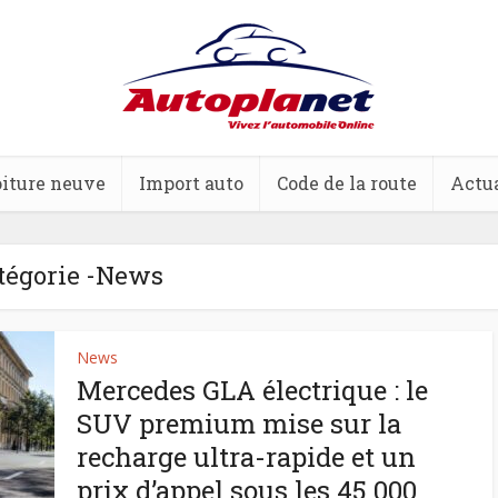
iture neuve
Import auto
Code de la route
Actua
tégorie -News
News
Mercedes GLA électrique : le
SUV premium mise sur la
recharge ultra-rapide et un
prix d’appel sous les 45 000