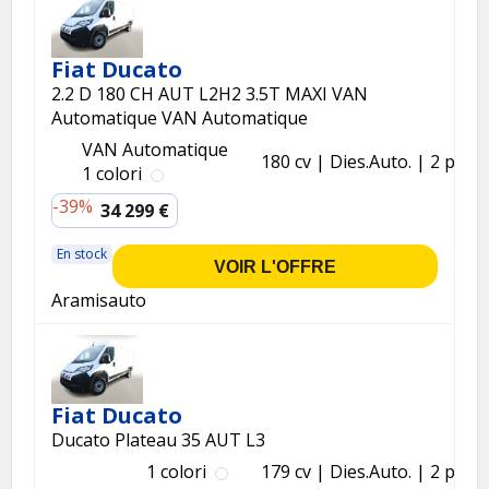
Fiat Ducato
2.2 D 180 CH AUT L2H2 3.5T MAXI VAN
Automatique VAN Automatique
VAN Automatique
180 cv
Dies.
Auto.
2 p.
1 colori
-39%
34 299 €
En stock
VOIR L'OFFRE
Aramisauto
Fiat Ducato
Ducato Plateau 35 AUT L3
1 colori
179 cv
Dies.
Auto.
2 p.