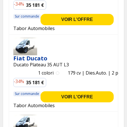
-34%
35 181 €
Sur commande
VOIR L'OFFRE
Tabor Automobiles
Fiat Ducato
Ducato Plateau 35 AUT L3
1 colori
179 cv
Dies.
Auto.
2 p.
-34%
35 181 €
Sur commande
VOIR L'OFFRE
Tabor Automobiles