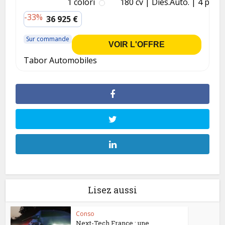
1 colori
180 cv
Dies.
Auto.
4 p.
-33%
36 925 €
Sur commande
VOIR L'OFFRE
Tabor Automobiles
Lisez aussi
Conso
Next-Tech France : une