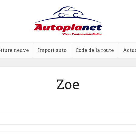
iture neuve
Import auto
Code de la route
Actua
Zoe