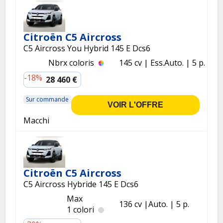
Citroën C5 Aircross
C5 Aircross You Hybrid 145 E Dcs6
Nbrx coloris
145 cv
Ess.
Auto.
5 p.
-18%
28 460 €
Sur commande
VOIR L'OFFRE
Macchi
Citroën C5 Aircross
C5 Aircross Hybride 145 E Dcs6
Max
136 cv
Auto.
5 p.
1 colori