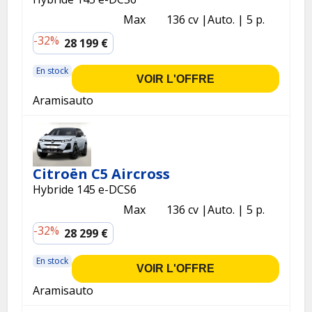
Max
136 cv
Auto.
5 p.
-32%
28 199 €
En stock
VOIR L'OFFRE
Aramisauto
Citroën C5 Aircross
Hybride 145 e-DCS6
Max
136 cv
Auto.
5 p.
-32%
28 299 €
En stock
VOIR L'OFFRE
Aramisauto