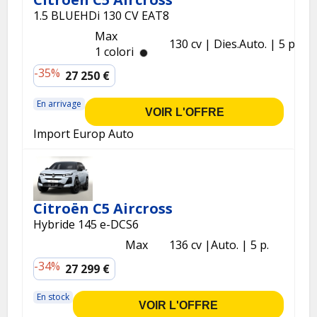
1.5 BLUEHDi 130 CV EAT8
Max
130 cv
Dies.
Auto.
5 p.
1 colori
-35%
27 250 €
En arrivage
VOIR L'OFFRE
Import Europ Auto
Citroën C5 Aircross
Hybride 145 e-DCS6
Max
136 cv
Auto.
5 p.
-34%
27 299 €
En stock
VOIR L'OFFRE