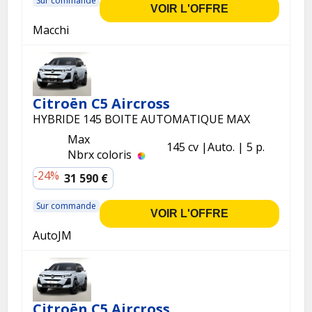
Sur commande
VOIR L'OFFRE
Macchi
Citroën C5 Aircross
HYBRIDE 145 BOITE AUTOMATIQUE MAX
Max
145 cv
Auto.
5 p.
Nbrx coloris
-24%
31 590 €
Sur commande
VOIR L'OFFRE
AutoJM
Citroën C5 Aircross