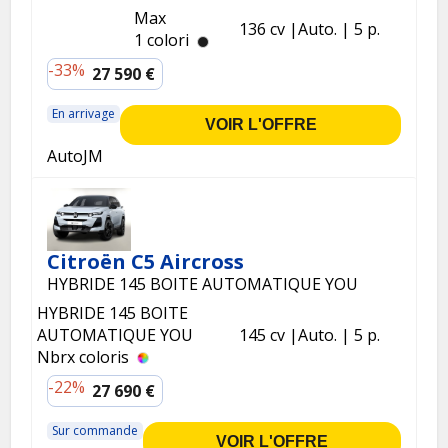
Max
136 cv
Auto.
5 p.
1 colori
-33%
27 590 €
En arrivage
VOIR L'OFFRE
AutoJM
Citroën C5 Aircross
HYBRIDE 145 BOITE AUTOMATIQUE YOU
HYBRIDE 145 BOITE
AUTOMATIQUE YOU
145 cv
Auto.
5 p.
Nbrx coloris
-22%
27 690 €
Sur commande
VOIR L'OFFRE