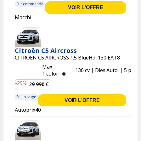
Sur commande
VOIR L'OFFRE
Macchi
Citroën C5 Aircross
CITROEN C5 AIRCROSS 1.5 BlueHdi 130 EAT8
Max
130 cv
Dies.
Auto.
5 p.
1 colori
-29%
29 990 €
En arrivage
VOIR L'OFFRE
Autoprix40