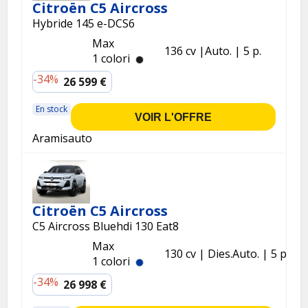
Citroën C5 Aircross
Hybride 145 e-DCS6
Max
136 cv
Auto.
5 p.
1 colori
-34%
26 599 €
En stock
VOIR L'OFFRE
Aramisauto
Citroën C5 Aircross
C5 Aircross Bluehdi 130 Eat8
Max
130 cv
Dies.
Auto.
5 p.
1 colori
-34%
26 998 €