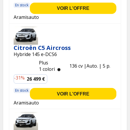
En stock
VOIR L'OFFRE
Aramisauto
Citroën C5 Aircross
Hybride 145 e-DCS6
Plus
136 cv
Auto.
5 p.
1 colori
-31%
26 499 €
En stock
VOIR L'OFFRE
Aramisauto