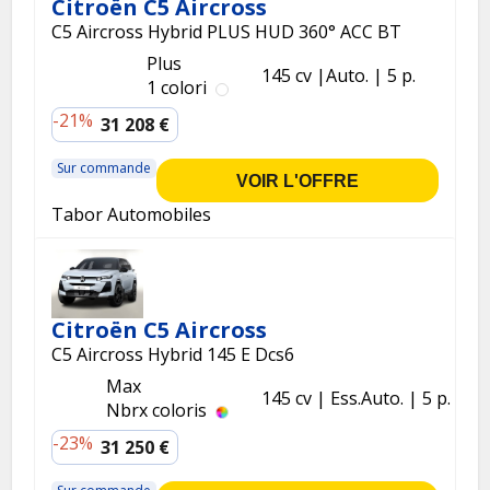
Citroën C5 Aircross
C5 Aircross Hybrid PLUS HUD 360° ACC BT
Plus
145 cv
Auto.
5 p.
1 colori
-21%
31 208 €
Sur commande
VOIR L'OFFRE
Tabor Automobiles
Citroën C5 Aircross
C5 Aircross Hybrid 145 E Dcs6
Max
145 cv
Ess.
Auto.
5 p.
Nbrx coloris
-23%
31 250 €