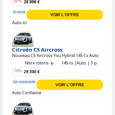
-30%
28 898 €
En stock
VOIR L'OFFRE
Auto-ici
Citroën C5 Aircross
Nouveau C5 Aircross You Hybrid 145 Cv Auto
Nbrx coloris
145 cv
Auto.
5 p.
-16%
29 300 €
Sur commande
VOIR L'OFFRE
Auto Confiance