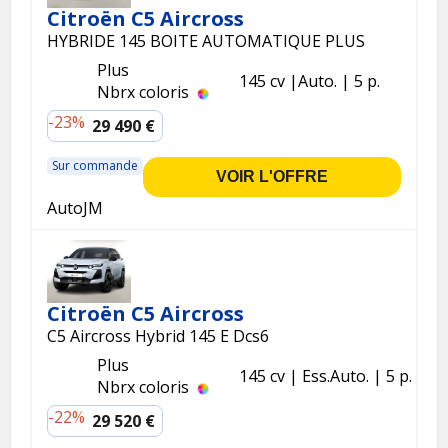
Citroën C5 Aircross
HYBRIDE 145 BOITE AUTOMATIQUE PLUS
Plus
145 cv
Auto.
5 p.
Nbrx coloris
-23%
29 490 €
Sur commande
VOIR L'OFFRE
AutoJM
Citroën C5 Aircross
C5 Aircross Hybrid 145 E Dcs6
Plus
145 cv
Ess.
Auto.
5 p.
Nbrx coloris
-22%
29 520 €