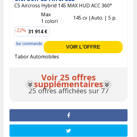
C5 Aircross Hybrid 145 MAX HUD ACC 360°
Max
145 cv
Auto.
5 p.
1 colori
-22%
31 914 €
Sur commande
VOIR L'OFFRE
Tabor Automobiles
Voir 25 offres
supplémentaires
25 offres affichées sur 77