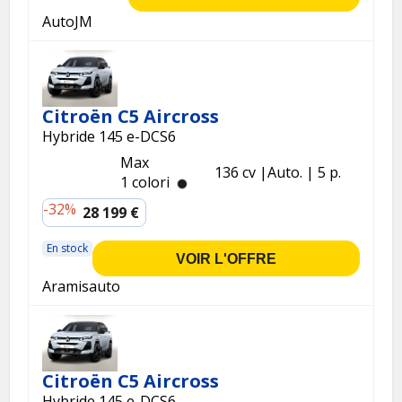
AutoJM
Citroën C5 Aircross
Hybride 145 e-DCS6
Max
136 cv
Auto.
5 p.
1 colori
-32%
28 199 €
En stock
VOIR L'OFFRE
Aramisauto
Citroën C5 Aircross
Hybride 145 e-DCS6