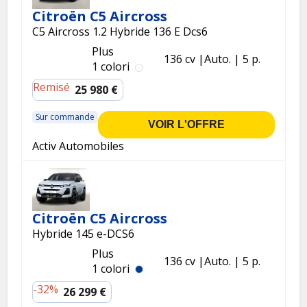
Citroën C5 Aircross
C5 Aircross 1.2 Hybride 136 E Dcs6
Plus
136 cv
Auto.
5 p.
1 colori
Remisé
25 980 €
Sur commande
VOIR L'OFFRE
Activ Automobiles
Citroën C5 Aircross
Hybride 145 e-DCS6
Plus
136 cv
Auto.
5 p.
1 colori
-32%
26 299 €