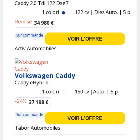
Caddy 2.0 Tdi 122 Dsg7
1 colori
122 cv
Dies.
Auto.
5 p.
Remisé
34 980 €
Sur commande
VOIR L'OFFRE
Activ Automobiles
Volkswagen Caddy
Caddy eHybrid
1 colori
150 cv
Auto.
5 p.
-24%
37 198 €
Sur commande
VOIR L'OFFRE
Tabor Automobiles