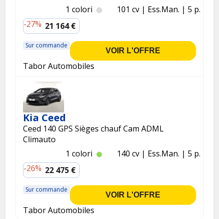
1 colori
101 cv
Ess.
Man.
5 p.
-27%
21 164 €
Sur commande
VOIR L'OFFRE
Tabor Automobiles
Kia Ceed
Ceed 140 GPS Sièges chauf Cam ADML
Climauto
1 colori
140 cv
Ess.
Man.
5 p.
-26%
22 475 €
Sur commande
VOIR L'OFFRE
Tabor Automobiles