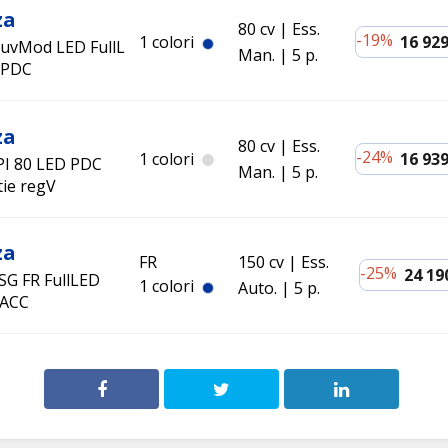
za
80 cv
Ess.
-19%
1 colori
16 929
ouvMod LED FullL
Man.
5 p.
 PDC
za
80 cv
Ess.
-24%
1 colori
16 939
MPI 80 LED PDC
Man.
5 p.
ie regV
za
FR
150 cv
Ess.
-25%
24 19
SG FR FullLED
1 colori
Auto.
5 p.
 ACC