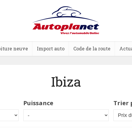
iture neuve
Import auto
Code de la route
Actua
Ibiza
Puissance
Trier 