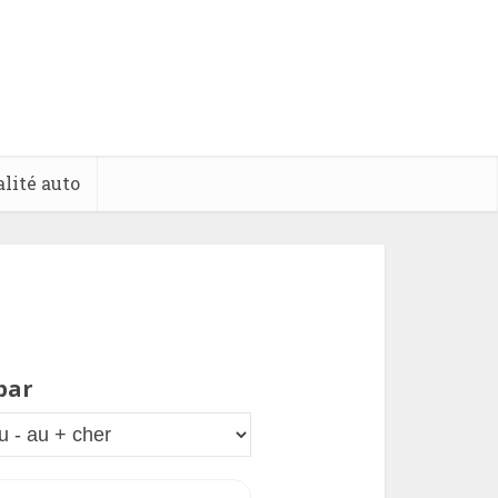
lité auto
par