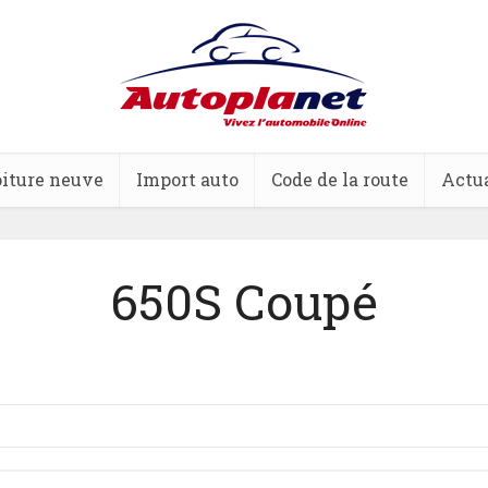
iture neuve
Import auto
Code de la route
Actua
650S Coupé