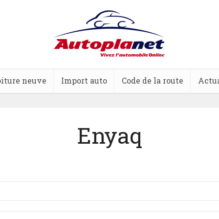
iture neuve
Import auto
Code de la route
Actua
Enyaq