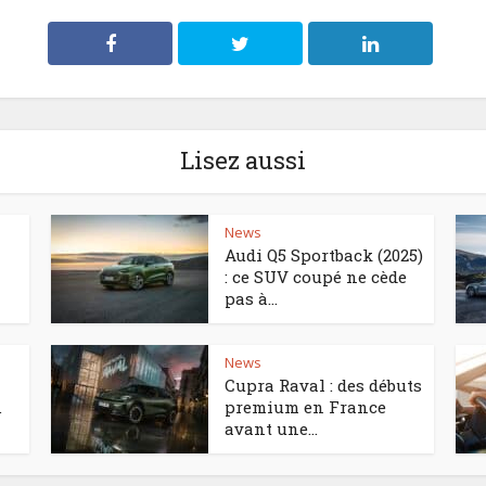
Lisez aussi
News
Audi Q5 Sportback (2025)
: ce SUV coupé ne cède
pas à...
News
Cupra Raval : des débuts
.
premium en France
avant une...