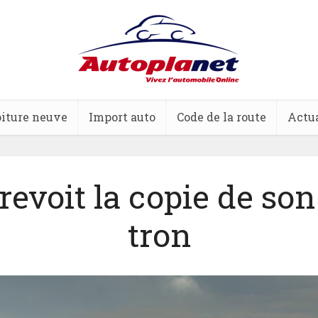
iture neuve
Import auto
Code de la route
Actua
revoit la copie de son
tron