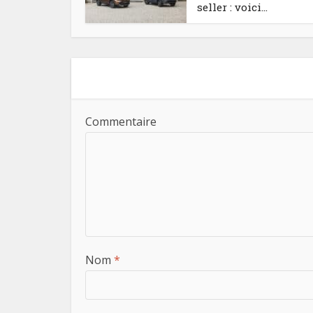
seller : voici...
Commentaire
Nom
*