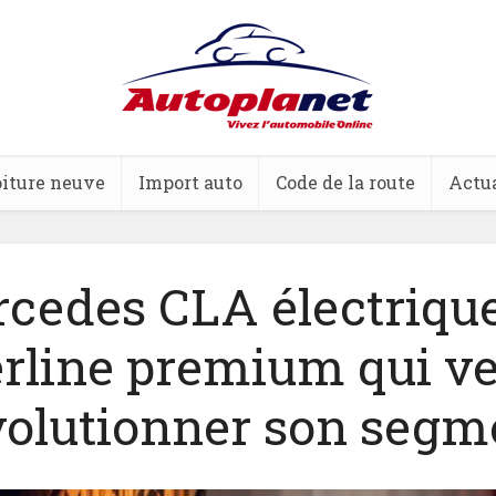
iture neuve
Import auto
Code de la route
Actua
cedes CLA électrique 
rline premium qui v
volutionner son segm