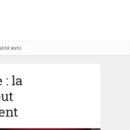
lité auto
: la
eut
ent