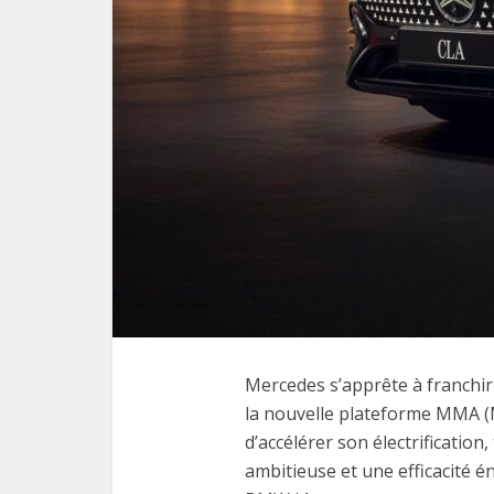
Mercedes s’apprête à franchir 
la nouvelle plateforme MMA (M
d’accélérer son électrificati
ambitieuse et une efficacité é