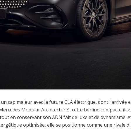
un cap majeur avec la future CLA électrique, dont l’arrivée
ercedes Modular Architecture), cette berline compacte illus
on, tout en conservant son ADN fait de luxe et de dynamisme.
nergétique optimisée, elle se positionne comme une rivale di