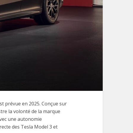
 est prévue en 2025. Conçue sur
tre la volonté de la marque
 Avec une autonomie
recte des Tesla Model 3 et