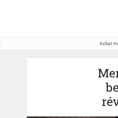
Achat vo
Mer
be
ré