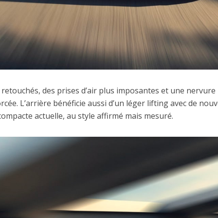
s retouchés, des prises d’air plus imposantes et une nervure 
cée. L’arrière bénéficie aussi d’un léger lifting avec de no
compacte actuelle, au style affirmé mais mesuré.