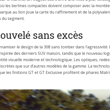
e où les berlines compactes doivent composer avec la monté
a marque au lion joue la carte du raffinement et de la polyval
s du segment.
nouvelé sans excès
 dynamiser le design de la 308 sans tomber dans l’agressivité
nspirée des derniers SUV maison, tandis que le nouveau logo
ntité visuelle moderne et technologique. Les optiques, rede
s discrètes que sur d’autres modèles de la gamme. La technolo
ue les finitions GT et GT Exclusive profitent de phares Matr