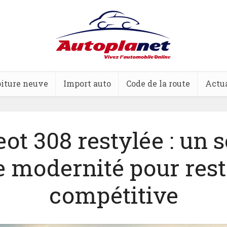
iture neuve
Import auto
Code de la route
Actua
ot 308 restylée : un s
e modernité pour rest
compétitive