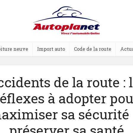
iture neuve
Import auto
Code de la route
Actua
cidents de la route : 
réflexes à adopter pou
aximiser sa sécurité 
préserver sa santé