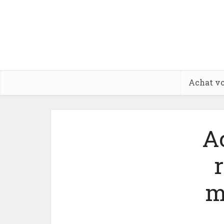
Achat vo
Ac
m