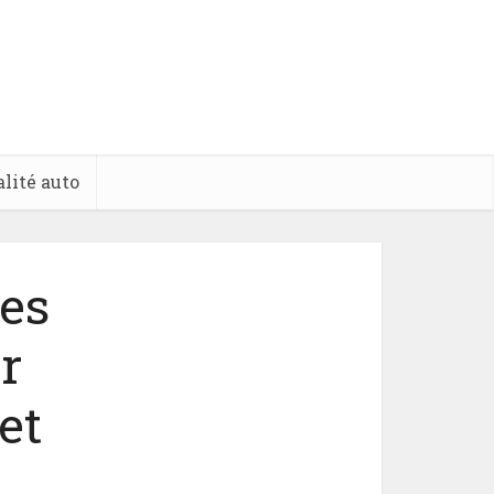
lité auto
les
r
et