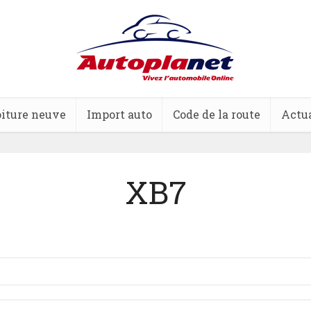
iture neuve
Import auto
Code de la route
Actua
XB7