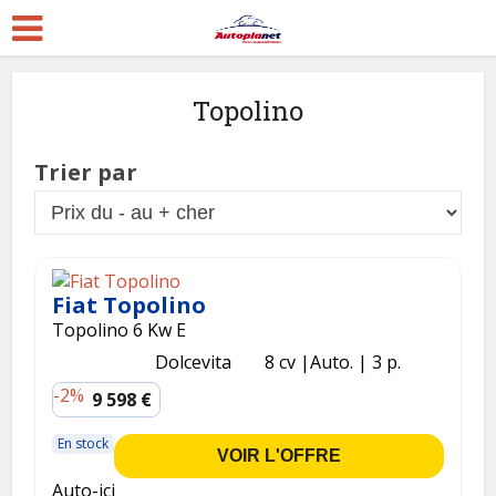
Topolino
Trier par
Fiat Topolino
Topolino 6 Kw E
Dolcevita
8 cv
Auto.
3 p.
-2%
9 598 €
En stock
VOIR L'OFFRE
Auto-ici