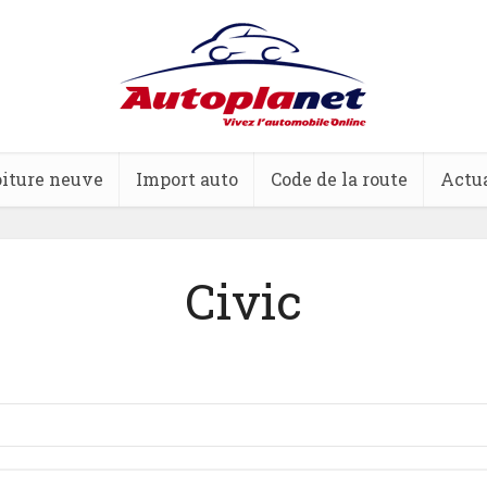
iture neuve
Import auto
Code de la route
Actua
Civic