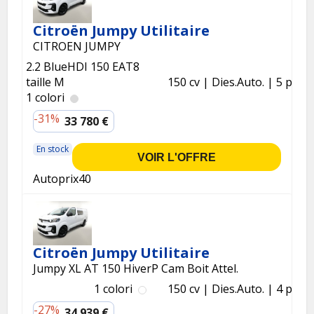
Citroën Jumpy Utilitaire
CITROEN JUMPY
2.2 BlueHDI 150 EAT8
taille M
150 cv
Dies.
Auto.
5 p.
1 colori
-31%
33 780 €
En stock
VOIR L'OFFRE
Autoprix40
Citroën Jumpy Utilitaire
Jumpy XL AT 150 HiverP Cam Boit Attel.
1 colori
150 cv
Dies.
Auto.
4 p.
-27%
34 939 €