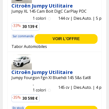
Citroën Jumpy Utilitaire
Jumpy XL 145 Cam Boit DigC CarPlay PDC
1 colori
144 cv
Dies.
Auto.
5 p.
-33%
30 139 €
Sur commande
VOIR L'OFFRE
Tabor Automobiles
Citroën Jumpy Utilitaire
Jumpy Fourgon Fgn Xl Bluehdi 145 S&s Eat8
-
145 cv
Dies.
Auto.
4 p.
1 colori
-35%
30 598 €
En stock