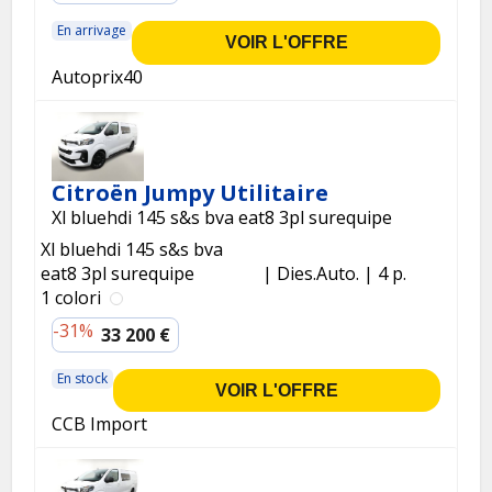
En arrivage
VOIR L'OFFRE
Autoprix40
Citroën Jumpy Utilitaire
Xl bluehdi 145 s&s bva eat8 3pl surequipe
Xl bluehdi 145 s&s bva
eat8 3pl surequipe
Dies.
Auto.
4 p.
1 colori
-31%
33 200 €
En stock
VOIR L'OFFRE
CCB Import