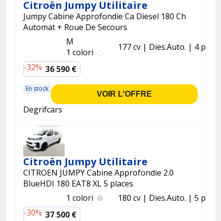
Citroën Jumpy Utilitaire
Jumpy Cabine Approfondie Ca Diesel 180 Ch
Automat + Roue De Secours
M
177 cv
Dies.
Auto.
4 p.
1 colori
-32%
36 590 €
En stock
VOIR L'OFFRE
Degrifcars
Citroën Jumpy Utilitaire
CITROEN JUMPY Cabine Approfondie 2.0
BlueHDI 180 EAT8 XL 5 places
1 colori
180 cv
Dies.
Auto.
5 p.
-30%
37 500 €