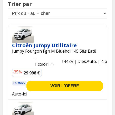
Trier par
Citroën Jumpy Utilitaire
Jumpy Fourgon Fgn M Bluehdi 145 S&s Eat8
-
144 cv
Dies.
Auto.
4 p.
1 colori
-35%
29 998 €
En stock
VOIR L'OFFRE
Auto-ici