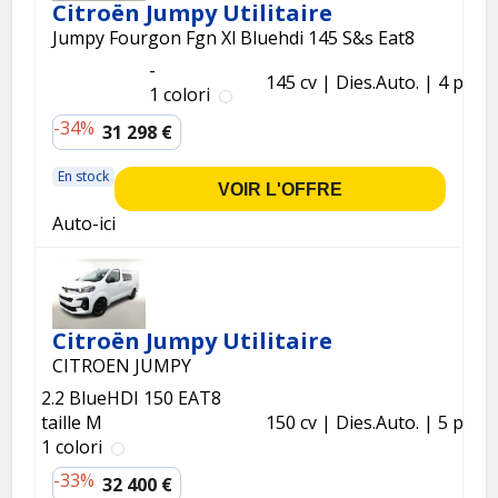
Citroën Jumpy Utilitaire
Jumpy Fourgon Fgn Xl Bluehdi 145 S&s Eat8
-
145 cv
Dies.
Auto.
4 p.
1 colori
-34%
31 298 €
En stock
VOIR L'OFFRE
Auto-ici
Citroën Jumpy Utilitaire
CITROEN JUMPY
2.2 BlueHDI 150 EAT8
taille M
150 cv
Dies.
Auto.
5 p.
1 colori
-33%
32 400 €