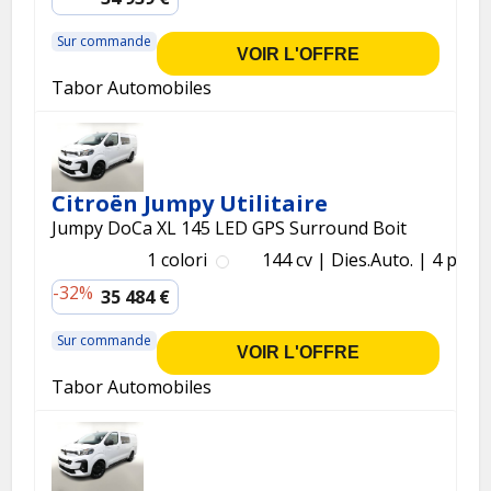
Sur commande
VOIR L'OFFRE
Tabor Automobiles
Citroën Jumpy Utilitaire
Jumpy DoCa XL 145 LED GPS Surround Boit
1 colori
144 cv
Dies.
Auto.
4 p.
-32%
35 484 €
Sur commande
VOIR L'OFFRE
Tabor Automobiles