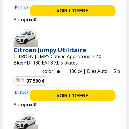
En stock
VOIR L'OFFRE
Autoprix40
Citroën Jumpy Utilitaire
CITROEN JUMPY Cabine Approfondie 2.0
BlueHDI 180 EAT8 XL 5 places
1 colori
180 cv
Dies.
Auto.
5 p.
-30%
37 500 €
En stock
VOIR L'OFFRE
Autoprix40