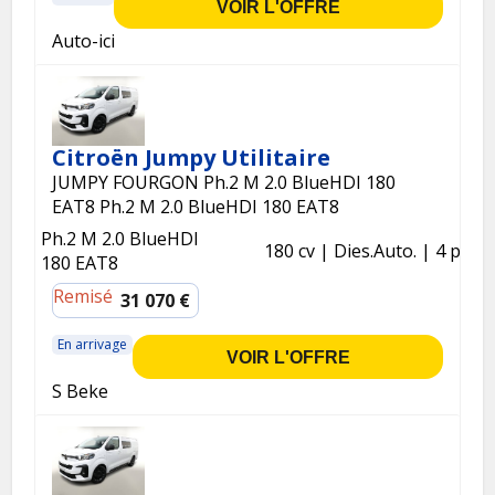
VOIR L'OFFRE
Auto-ici
Citroën Jumpy Utilitaire
JUMPY FOURGON Ph.2 M 2.0 BlueHDI 180
EAT8 Ph.2 M 2.0 BlueHDI 180 EAT8
Ph.2 M 2.0 BlueHDI
180 cv
Dies.
Auto.
4 p.
180 EAT8
Remisé
31 070 €
En arrivage
VOIR L'OFFRE
S Beke