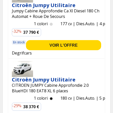
Citroën Jumpy Utilitaire
Jumpy Cabine Approfondie Ca Xl Diesel 180 Ch
Automat + Roue De Secours
1 colori
177 cv
Dies.
Auto.
4 p.
-32%
37 790 €
En stock
VOIR L'OFFRE
Degrifcars
Citroën Jumpy Utilitaire
CITROEN JUMPY Cabine Approfondie 2.0
BlueHDI 180 EAT8 XL 6 places
1 colori
180 cv
Dies.
Auto.
5 p.
-29%
38 370 €