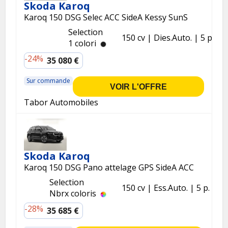
Skoda Karoq
Karoq 150 DSG Selec ACC SideA Kessy SunS
Selection
150 cv
Dies.
Auto.
5 p.
1 colori
-24%
35 080 €
Sur commande
VOIR L'OFFRE
Tabor Automobiles
Skoda Karoq
Karoq 150 DSG Pano attelage GPS SideA ACC
Selection
150 cv
Ess.
Auto.
5 p.
Nbrx coloris
-28%
35 685 €