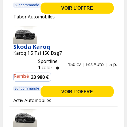
Sur commande
VOIR L'OFFRE
Tabor Automobiles
Skoda Karoq
Karoq 1.5 Tsi 150 Dsg7
Sportline
150 cv
Ess.
Auto.
5 p.
1 colori
Remisé
33 980 €
Sur commande
VOIR L'OFFRE
Activ Automobiles