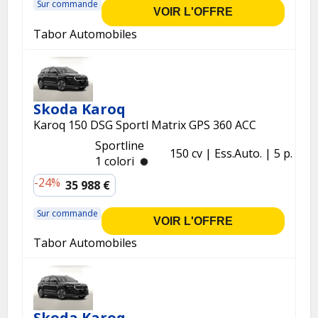
Sur commande
VOIR L'OFFRE
Tabor Automobiles
Skoda Karoq
Karoq 150 DSG Sportl Matrix GPS 360 ACC
Sportline
150 cv
Ess.
Auto.
5 p.
1 colori
-24%
35 988 €
Sur commande
VOIR L'OFFRE
Tabor Automobiles
Skoda Karoq