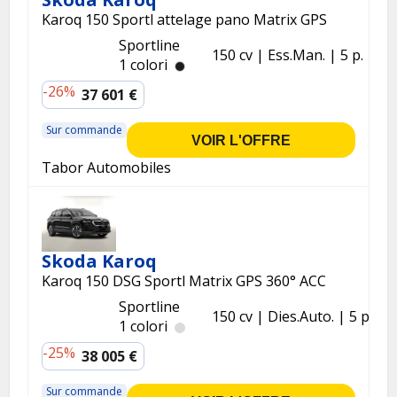
Karoq 150 Sportl attelage pano Matrix GPS
Sportline
150 cv
Ess.
Man.
5 p.
1 colori
-26%
37 601 €
Sur commande
VOIR L'OFFRE
Tabor Automobiles
Skoda Karoq
Karoq 150 DSG Sportl Matrix GPS 360° ACC
Sportline
150 cv
Dies.
Auto.
5 p.
1 colori
-25%
38 005 €
Sur commande