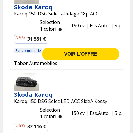
Skoda Karoq
Karoq 150 DSG Selec attelage 18p ACC
Selection
150 cv
Ess.
Auto.
5 p.
1 colori
-25%
31 551 €
Sur commande
VOIR L'OFFRE
Tabor Automobiles
Skoda Karoq
Karoq 150 DSG Selec LED ACC SideA Kessy
Selection
150 cv
Ess.
Auto.
5 p.
1 colori
-25%
32 116 €