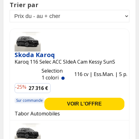
Trier par
Skoda Karoq
Karoq 116 Selec ACC SIdeA Cam Kessy SunS
Selection
116 cv
Ess.
Man.
5 p.
1 colori
-25%
27 316 €
Sur commande
VOIR L'OFFRE
Tabor Automobiles