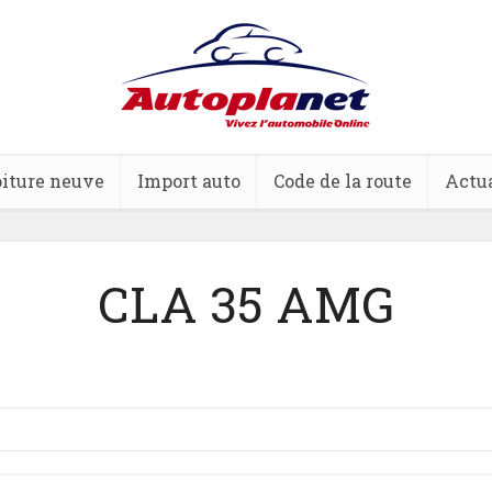
iture neuve
Import auto
Code de la route
Actua
CLA 35 AMG