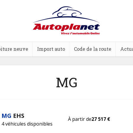
iture neuve
Import auto
Code de la route
Actua
MG
MG
EHS
À partir de
27 517 €
4 véhicules disponibles