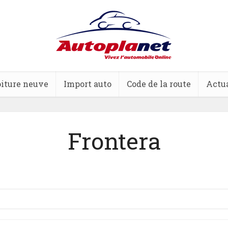
iture neuve
Import auto
Code de la route
Actua
Frontera