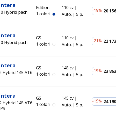
ontera
Edition
110 cv
-19%
20 156
10 Hybrid pach
1 colori
Auto.
5 p.
ontera
GS
110 cv
-21%
22 173
10 Hybrid pach
1 colori
Auto.
5 p.
ontera
GS
145 cv
-19%
23 863
.2 Hybrid 145 AT6
1 colori
Auto.
5 p.
ontera
GS
145 cv
-19%
24 190
.2 Hybrid 145 AT6
1 colori
Auto.
5 p.
GPS