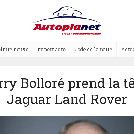
iture neuve
Import auto
Code de la route
Actua
ry Bolloré prend la t
Jaguar Land Rover