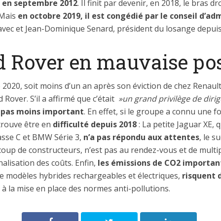
t en septembre 2012
. Il finit par devenir, en 2018, le bras d
 Mais
en octobre 2019, il est congédié par le conseil d’ad
avec et Jean-Dominique Senard, président du losange depuis
 Rover en mauvaise po
 2020, soit moins d’un an après son éviction de chez Renault
over. S’il a affirmé que c’était
»un grand privilège de dirig
st pas moins important
. En effet, si le groupe a connu une 
 trouve être en
difficulté depuis 2018
: La petite Jaguar XE, 
asse C et BMW Série 3,
n’a pas répondu aux attentes
, le s
p de constructeurs, n’est pas au rendez-vous et de multip
nalisation des coûts. Enfin,
les émissions de CO2 importan
de modèles hybrides rechargeables et électriques,
risquent 
 à la mise en place des normes anti-pollutions.