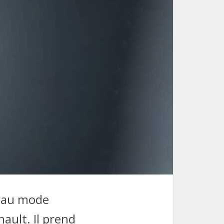
s au mode
ult. Il prend