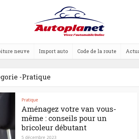
iture neuve
Import auto
Code de la route
Actua
gorie -Pratique
Pratique
Aménagez votre van vous-
même : conseils pour un
bricoleur débutant
5 décembre 2023