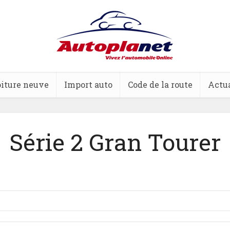
iture neuve
Import auto
Code de la route
Actua
Série 2 Gran Tourer