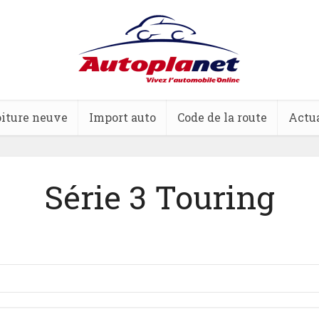
iture neuve
Import auto
Code de la route
Actua
Série 3 Touring