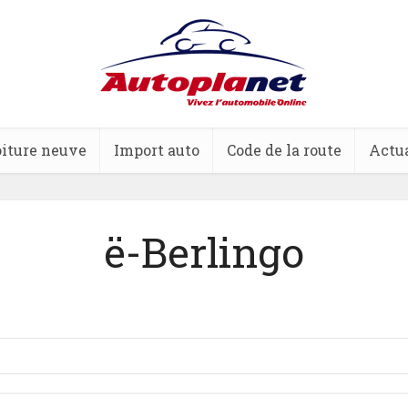
iture neuve
Import auto
Code de la route
Actua
ë-Berlingo