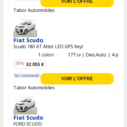
VOIR L'OFFRE
Tabor Automobiles
Fiat Scudo
Scudo 180 AT Attel. LED GPS Keyl
1 colori
177 cv
Dies.
Auto.
4 p.
-36%
32 055 €
Sur commande
VOIR L'OFFRE
Tabor Automobiles
Fiat Scudo
FORD SCUDO