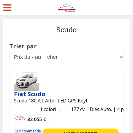
Scudo
Trier par
Fiat Scudo
Scudo 180 AT Attel. LED GPS Keyl
1 colori
177 cv
Dies.
Auto.
4 p.
-36%
32 055 €
Sur commande