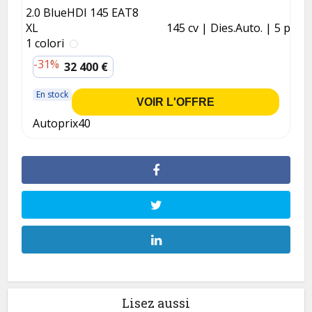
2.0 BlueHDI 145 EAT8
XL
145 cv
Dies.
Auto.
5 p.
1 colori
-31%
32 400 €
En stock
VOIR L'OFFRE
Autoprix40
Lisez aussi