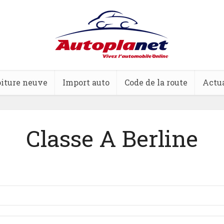
iture neuve
Import auto
Code de la route
Actua
Classe A Berline