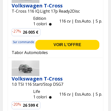
Volkswagen T-Cross
T-Cross 116 IQ.Light 17p Ready2Disc
Edition
116 cv
Ess.
Auto.
5 p.
1 colori
-27%
26 005 €
Sur commande
VOIR L'OFFRE
Tabor Automobiles
Volkswagen T-Cross
1.0 TSI 116 Start/Stop DSG7
Life
116 cv
Ess.
Auto.
5 p.
1 colori
-20%
26 599 €