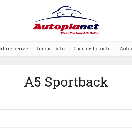
iture neuve
Import auto
Code de la route
Actua
A5 Sportback