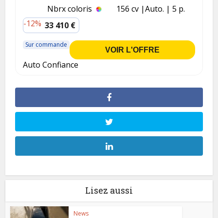
Nbrx coloris
156 cv
Auto.
5 p.
-12%
33 410 €
Sur commande
VOIR L'OFFRE
Auto Confiance
Lisez aussi
News