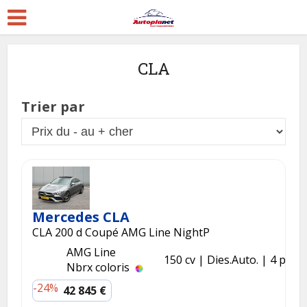
CLA
Trier par
Mercedes CLA
CLA 200 d Coupé AMG Line NightP
AMG Line
150 cv
Dies.
Auto.
4 p.
Nbrx coloris
-24%
42 845 €