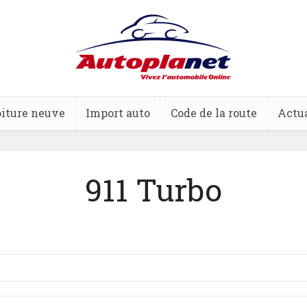
iture neuve
Import auto
Code de la route
Actua
911 Turbo