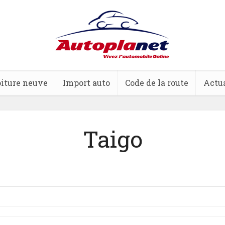
iture neuve
Import auto
Code de la route
Actua
Taigo