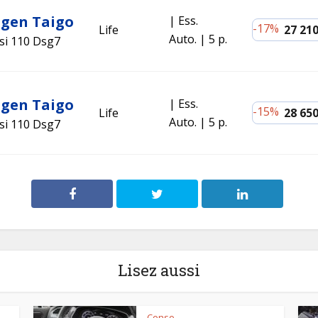
gen Taigo
Ess.
-17%
Life
27 210
Auto.
5 p.
si 110 Dsg7
gen Taigo
Ess.
-15%
Life
28 650
Auto.
5 p.
si 110 Dsg7
Lisez aussi
Conso