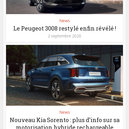
News
Le Peugeot 3008 restylé enfin révélé !
2 septembre 2020
News
Nouveau Kia Sorento : plus d’info sur sa
motorisation hybride rechargeable